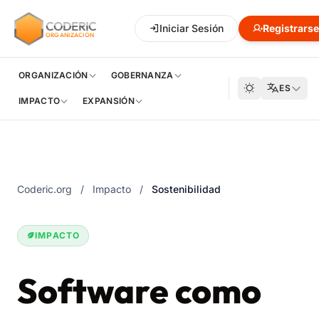
CODERIC
Network
Iniciar Sesión
Hub
Desarrollo
Registrars
ORGANIZACIÓN
ORGANIZACIÓN
GOBERNANZA
ES
IMPACTO
EXPANSIÓN
Coderic.org
/
Impacto
/
Sostenibilidad
IMPACTO
Software como